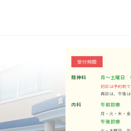
受付時間
精神科
月～土曜日 
初診は予約制で
再診は、午後は
内科
午前診療
月・火・木・金
午後診療
火・木曜日 午