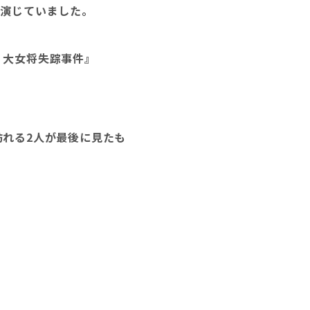
て演じていました。
 大女将失踪事件』
訪れる2人が最後に見たも