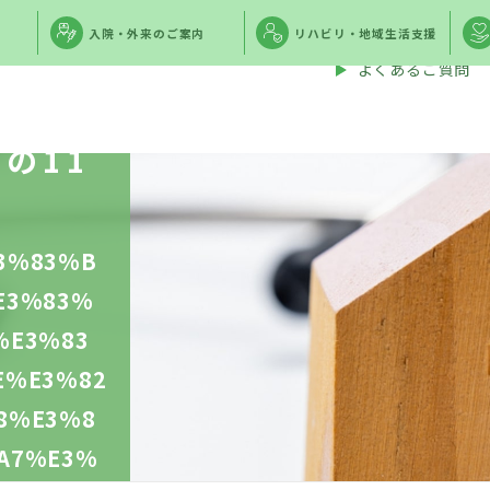
TEL:
04
お電話でのお問い合わせ
入院・外来のご案内
リハビリ・地域生活支援
よくあるご質問
、『ク
の11
3%83%B
E3%83%
%E3%83
E%E3%82
8%E3%8
A7%E3%