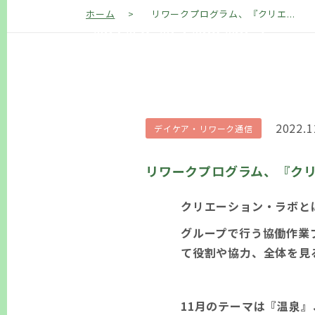
83%B3%E3%83%BB%E3%83
ホーム
>
リワークプログラム、『クリエ...
%83%9C%E3%80%8F-7
2022.1
デイケア・リワーク通信
リワークプログラム、『クリ
クリエーション・ラボと
グループで行う協働作業
て役割や協力、全体を見
11月のテーマは『温泉