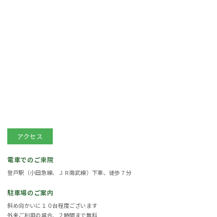
アクセス
電車でのご来院
登戸駅（小田急線、ＪＲ南武線）下車、徒歩７分
駐車場のご案内
斜め向かいに１０台程度ございます
外来ご利用の場合、２時間まで無料