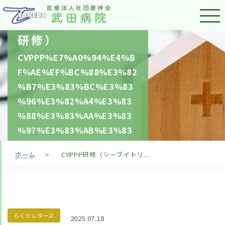
ブイトリプルピー
研修）
CVPPP%E7%A0%94%E4%B
F%AE%EF%BC%88%E3%82
%B7%E3%83%BC%E3%83
%96%E3%82%A4%E3%83
%88%E3%83%AA%E3%83
%97%E3%83%AB%E3%83
%94%E3%83%BC%E7%A0
ホーム
>
CVPPP研修（シーブイトリ...
%94%E4%BF%AE%EF%BC
%89
らくだレターズ
2025.07.18