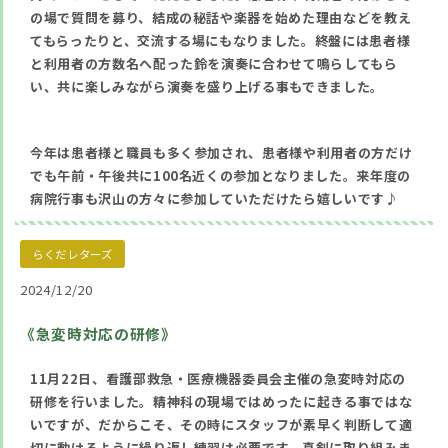
の場で質問を募り、結成の秘話や楽器を始めた理由などを教え
てもらったりと、交流する場にもなりました。終盤には患者様
と利用者の方数名へ配った鈴を演奏に合わせて鳴らしてもら
い、共に楽しみながら演奏を盛り上げる事もできました。
今年は患者様と職員も多く参加され、患者様や利用者の方だけ
でも午前・午後共に100名近くの参加となりました。来年度の
病院行事も沢山の方々に参加していただけたら嬉しいです♪
らくだレターズ
2024/12/20
《急変時対応の研修》
11月22日、看護部救急・医療機器委員会主催の急変時対応の
研修を行いました。精神科の現場ではめったに起きる事ではな
いですが、だからこそ、その時にスタッフが素早く判断して適
切に動けるように繰り返し練習は必要です。真剣に取り組みま