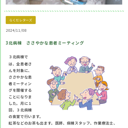
らくだレターズ
2024/11/08
3北病棟 ささやかな患者ミーティング
３北病棟で
は、全患者さ
んを対象に、
ささやかな患
者ミーティン
グを開催する
ことになりま
した。月に１
回、３北病棟
の食堂で行います。
紅茶などのお茶も出ます。医師、病棟スタッフ、作業療法士、